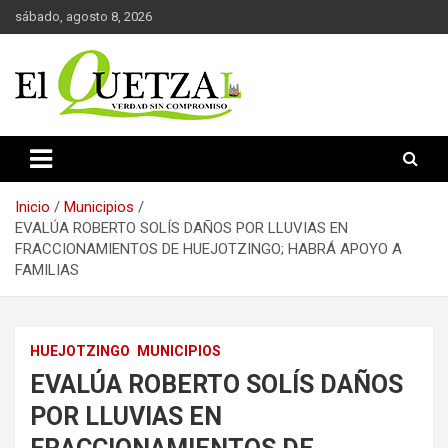
Saltar
sábado, agosto 8, 2026
al
contenido
Verdad sin compromiso
El Quetzal de Cholula
Inicio
Municipios
EVALÚA ROBERTO SOLÍS DAÑOS POR LLUVIAS EN
FRACCIONAMIENTOS DE HUEJOTZINGO; HABRÁ APOYO A
FAMILIAS
HUEJOTZINGO
MUNICIPIOS
EVALÚA ROBERTO SOLÍS DAÑOS
POR LLUVIAS EN