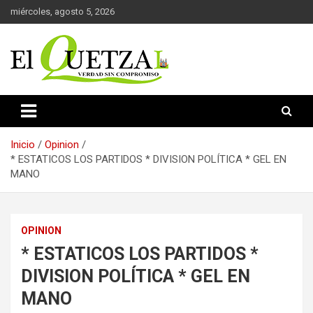
Saltar
miércoles, agosto 5, 2026
al
contenido
Verdad sin compromiso
El Quetzal de Cholula
Inicio
Opinion
* ESTATICOS LOS PARTIDOS * DIVISION POLÍTICA * GEL EN
MANO
OPINION
* ESTATICOS LOS PARTIDOS *
DIVISION POLÍTICA * GEL EN
MANO