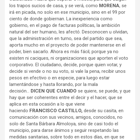
los trapos sucios de casa, y se verá, como
MORENA
, se
irá en picada, no solo en ese municipio, sino en el 99 por
ciento de donde gobiernan. La inexperiencia como
gobierno, en el pago de facturas políticas, la ambición
natural del ser humano, les afectó. Desconocen u olvidan,
que la administración en turno, sea del partido que sea,
aporta mucho en el proyecto de poder mantenerse en el
poder, bien sacarlo. Ahora es más fácil, porque ya no
existen ni caciques, ni organizaciones que aporten el voto
corporativo. El ciudadano, decide, porque quien votar, y
decide si vende o no su voto, si vale la pena, recibir unos
pesos en efectivo o en especie, para luego estar
lamentándose y hasta llorando, por la mala
decisión…
DICEN QUE CUANDO
se quiere, se puede, y que
hay que ser coherentes entre el decir y el hacer, que se
aplica en esta ocasión a lo que viene
haciendo
FRANCISCO CASTILLO,
desde su casita, en
comunicación con sus vecinos, amigos, conocidos, no
solo de Santa Bárbara Almoloya, sino de casi todo el
municipio, para darse ánimos y seguir respetando las
medidas sanitarias, sobre todo en estos días, en que se