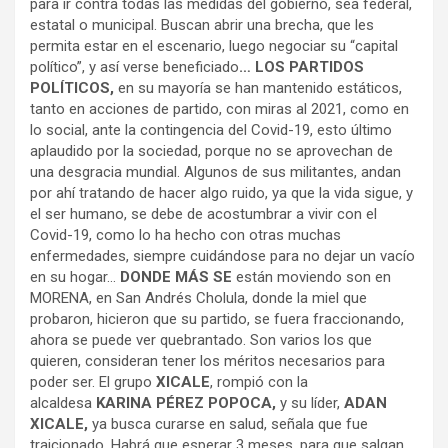
para ir contra todas las medidas del gobierno, sea federal,
estatal o municipal. Buscan abrir una brecha, que les
permita estar en el escenario, luego negociar su “capital
político”, y así verse beneficiado
… LOS PARTIDOS
POLÍTICOS,
en su mayoría se han mantenido estáticos,
tanto en acciones de partido, con miras al 2021, como en
lo social, ante la contingencia del Covid-19, esto último
aplaudido por la sociedad, porque no se aprovechan de
una desgracia mundial. Algunos de sus militantes, andan
por ahí tratando de hacer algo ruido, ya que la vida sigue, y
el ser humano, se debe de acostumbrar a vivir con el
Covid-19, como lo ha hecho con otras muchas
enfermedades, siempre cuidándose para no dejar un vacío
en su hogar…
DONDE MÁS SE
están moviendo son en
MORENA, en San Andrés Cholula, donde la miel que
probaron, hicieron que su partido, se fuera fraccionando,
ahora se puede ver quebrantado. Son varios los que
quieren, consideran tener los méritos necesarios para
poder ser. El grupo
XICALE
, rompió con la
alcaldesa
KARINA PÉREZ POPOCA,
y su líder,
ADAN
XICALE,
ya busca curarse en salud, señala que fue
traicionado. Habrá que esperar 3 meses, para que salgan