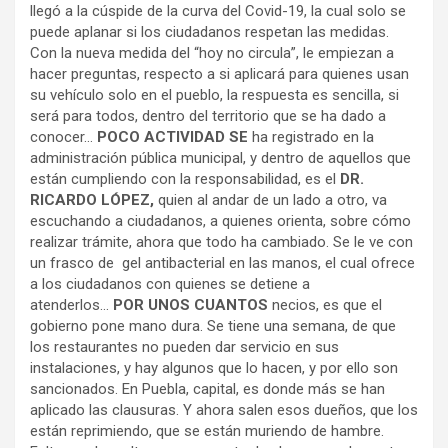
llegó a la cúspide de la curva del Covid-19, la cual solo se
puede aplanar si los ciudadanos respetan las medidas.
Con la nueva medida del “hoy no circula”, le empiezan a
hacer preguntas, respecto a si aplicará para quienes usan
su vehículo solo en el pueblo, la respuesta es sencilla, si
será para todos, dentro del territorio que se ha dado a
conocer…
POCO ACTIVIDAD SE
ha registrado en la
administración pública municipal, y dentro de aquellos que
están cumpliendo con la responsabilidad, es el
DR.
RICARDO LÓPEZ,
quien al andar de un lado a otro, va
escuchando a ciudadanos, a quienes orienta, sobre cómo
realizar trámite, ahora que todo ha cambiado. Se le ve con
un frasco de gel antibacterial en las manos, el cual ofrece
a los ciudadanos con quienes se detiene a
atenderlos…
POR UNOS CUANTOS
necios, es que el
gobierno pone mano dura. Se tiene una semana, de que
los restaurantes no pueden dar servicio en sus
instalaciones, y hay algunos que lo hacen, y por ello son
sancionados. En Puebla, capital, es donde más se han
aplicado las clausuras. Y ahora salen esos dueños, que los
están reprimiendo, que se están muriendo de hambre.