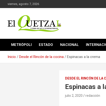
Saltar
viernes, agosto 7, 2026
al
contenido
Verdad sin compromiso
El Quetzal de Cholula
METRÓPOLI
ESTADO
NACIONAL
INTERNAC
Inicio
Desde el Rincón de la cocina
Espinacas a la crema
DESDE EL RINCÓN DE LA 
Espinacas a 
julio 2, 2020
redacción