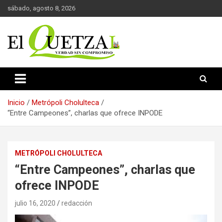
Saltar
sábado, agosto 8, 2026
al
contenido
Verdad sin compromiso
El Quetzal de Cholula
Inicio
Metrópoli Cholulteca
“Entre Campeones”, charlas que ofrece INPODE
METRÓPOLI CHOLULTECA
“Entre Campeones”, charlas que
ofrece INPODE
julio 16, 2020
redacción