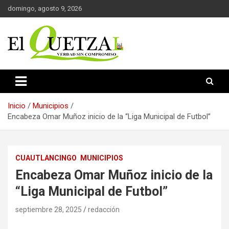
Saltar
domingo, agosto 9, 2026
al
contenido
Verdad sin compromiso
El Quetzal de Cholula
Inicio
Municipios
Encabeza Omar Muñoz inicio de la “Liga Municipal de Futbol”
CUAUTLANCINGO
MUNICIPIOS
Encabeza Omar Muñoz inicio de la
“Liga Municipal de Futbol”
septiembre 28, 2025
redacción