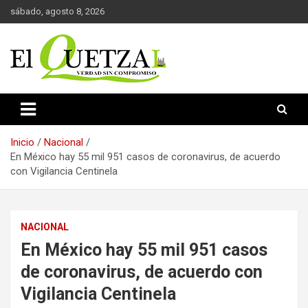
Saltar
sábado, agosto 8, 2026
al
contenido
Verdad sin compromiso
El Quetzal de Cholula
Inicio
Nacional
En México hay 55 mil 951 casos de coronavirus, de acuerdo
con Vigilancia Centinela
NACIONAL
En México hay 55 mil 951 casos
de coronavirus, de acuerdo con
Vigilancia Centinela