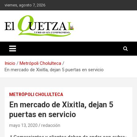
Saltar
viernes, agosto 7, 2026
al
contenido
Verdad sin compromiso
El Quetzal de Cholula
Inicio
Metrópoli Cholulteca
En mercado de Xixitla, dejan 5 puertas en servicio
METRÓPOLI CHOLULTECA
En mercado de Xixitla, dejan 5
puertas en servicio
mayo 13, 2020
redacción