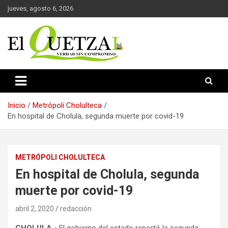
Saltar
jueves, agosto 6, 2026
al
contenido
Verdad sin compromiso
El Quetzal de Cholula
Inicio
Metrópoli Cholulteca
En hospital de Cholula, segunda muerte por covid-19
METRÓPOLI CHOLULTECA
En hospital de Cholula, segunda
muerte por covid-19
abril 2, 2020
redacción