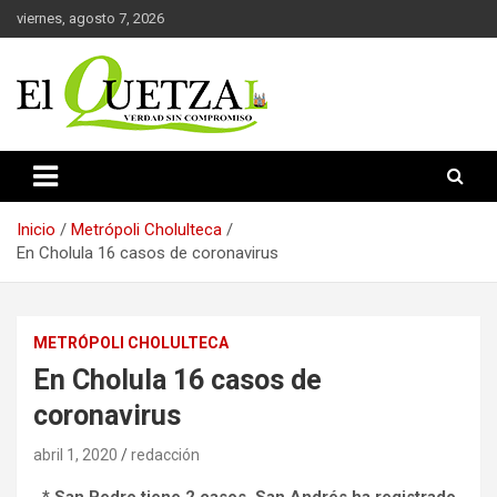
Saltar
viernes, agosto 7, 2026
al
contenido
Verdad sin compromiso
El Quetzal de Cholula
Inicio
Metrópoli Cholulteca
En Cholula 16 casos de coronavirus
METRÓPOLI CHOLULTECA
En Cholula 16 casos de
coronavirus
abril 1, 2020
redacción