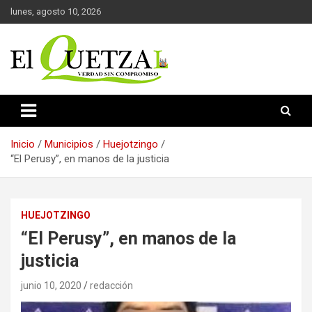
Saltar
lunes, agosto 10, 2026
al
contenido
Verdad sin compromiso
El Quetzal de Cholula
Inicio
Municipios
Huejotzingo
“El Perusy”, en manos de la justicia
HUEJOTZINGO
“El Perusy”, en manos de la
justicia
junio 10, 2020
redacción