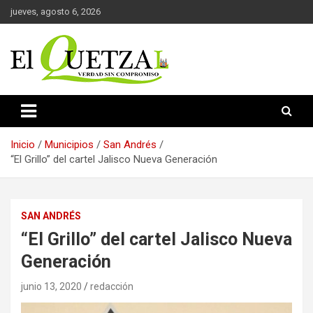
Saltar
jueves, agosto 6, 2026
al
contenido
Verdad sin compromiso
El Quetzal de Cholula
Inicio
Municipios
San Andrés
“El Grillo” del cartel Jalisco Nueva Generación
SAN ANDRÉS
“El Grillo” del cartel Jalisco Nueva
Generación
junio 13, 2020
redacción