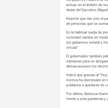
actuar, en el ámbito de su
titular del Ejecutivo, Migu
Reportó que tan solo el p
de personas que se suman 
En la habitual rueda de pr
sociedad camine en medio 
los gobiernos estatal y f
circula”.
El gobernador también pid
sanitarias para no desgasta
demarcaciones los decreto
Indicó que gracias al “Hoy
motora ha disminuido en la
poblanos a quedarse en c
Por último, Barbosa Huerta
frente a esta pandemia y as