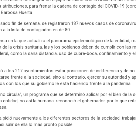
s atribuciones, para frenar la cadena de contagio del COVID-19 (cor
el Barbosa Huerta.
asado fin de semana, se registraron 187 nuevos casos de coronaviru
a la lista de contagiados es de 80.
ensa en la que actualiza el panorama epidemiológico de la entidad, m
de la crisis sanitaria, las y los poblanos deben de cumplir con las 
ederal, como la sana distancia, uso de cubre-boca, confinamiento y 
ió a los 217 ayuntamientos evitar posiciones de indiferencia y de no
rse frente a la sociedad, sino al contrario, ejercer su autoridad y ap
s con los que su gobierno le está haciendo frente a la pandemia.
 no circula”, un programa que se determinó aplicar por el bien de la s
 entidad, no así la humana, reconoció el gobernador, por lo que reite
asa.
 pidió nuevamente a los diferentes sectores de la sociedad, trabaja
í salir de ella lo más pronto posible.