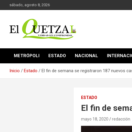
Saltar
sábado, agosto 8, 2026
al
contenido
Verdad sin compromiso
El Quetzal de Cholula
METRÓPOLI
ESTADO
NACIONAL
INTERNAC
Inicio
Estado
El fin de semana se registraron 187 nuevos c
ESTADO
El fin de sem
mayo 18, 2020
redacción