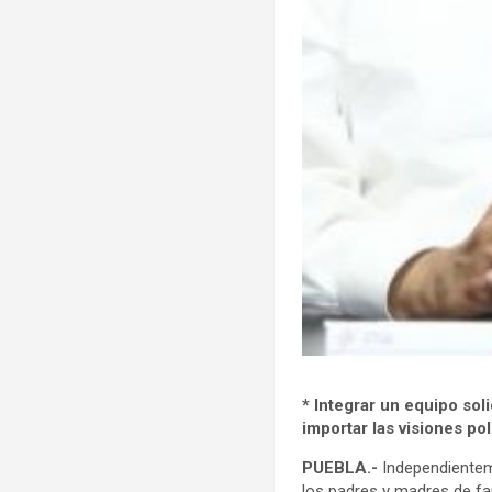
* Integrar un equipo sol
importar las visiones po
PUEBLA.-
Independienteme
los padres y madres de fam