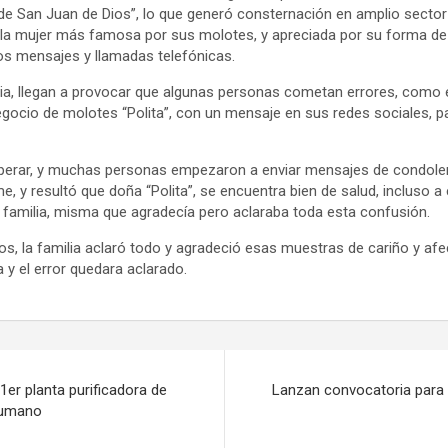
de San Juan de Dios”, lo que generó consternación en amplio sector 
o la mujer más famosa por sus molotes, y apreciada por su forma de 
los mensajes y llamadas telefónicas.
a, llegan a provocar que algunas personas cometan errores, como el 
egocio de molotes “Polita”, con un mensaje en sus redes sociales, pa
perar, y muchas personas empezaron a enviar mensajes de condolenc
e, y resultó que doña “Polita”, se encuentra bien de salud, incluso a
familia, misma que agradecía pero aclaraba toda esta confusión.
s, la familia aclaró todo y agradeció esas muestras de cariño y afe
a y el error quedara aclarado.
1er planta purificadora de
Lanzan convocatoria para 
humano