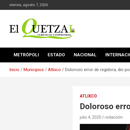
Saltar
viernes, agosto 7, 2026
al
contenido
Verdad sin compromiso
El Quetzal de Cholula
METRÓPOLI
ESTADO
NACIONAL
INTERNAC
Inicio
Municipios
Atlixco
Doloroso error de regidora, dio p
ATLIXCO
Doloroso erro
julio 4, 2020
redacción