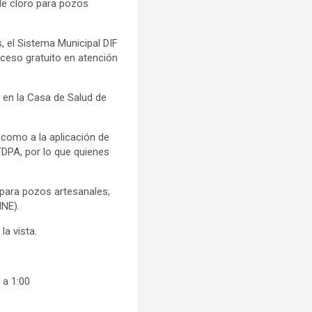
de cloro para pozos
 el Sistema Municipal DIF
acceso gratuito en atención
o en la Casa de Salud de
í como a la aplicación de
TDPA, por lo que quienes
 para pozos artesanales;
INE).
la vista.
 a 1:00