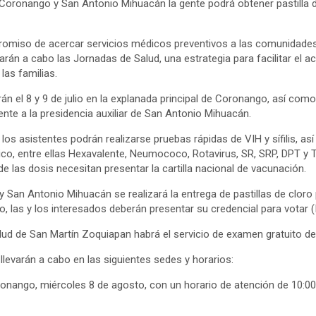
Coronango y San Antonio Mihuacán la gente podrá obtener pastilla 
omiso de acercar servicios médicos preventivos a las comunidades,
evarán a cabo las Jornadas de Salud, una estrategia para facilitar el 
las familias.
n el 8 y 9 de julio en la explanada principal de Coronango, así com
nte a la presidencia auxiliar de San Antonio Mihuacán.
 los asistentes podrán realizarse pruebas rápidas de VIH y sífilis, as
o, entre ellas Hexavalente, Neumococo, Rotavirus, SR, SRP, DPT y 
de las dosis necesitan presentar la cartilla nacional de vacunación.
San Antonio Mihuacán se realizará la entrega de pastillas de cloro
o, las y los interesados deberán presentar su credencial para votar (
lud de San Martín Zoquiapan habrá el servicio de examen gratuito de 
levarán a cabo en las siguientes sedes y horarios:
ronango, miércoles 8 de agosto, con un horario de atención de 10:00