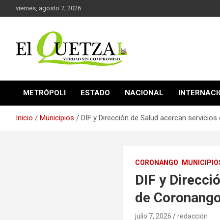
Saltar
viernes, agosto 7, 2026
al
contenido
Verdad sin compromiso
El Quetzal de Cholula
METRÓPOLI
ESTADO
NACIONAL
INTERNAC
Inicio
Municipios
DIF y Dirección de Salud acercan servicios
CORONANGO
MUNICIPIO
DIF y Direcci
de Coronang
julio 7, 2026
redacción