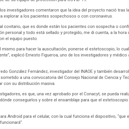
os investigadores comentaron que la idea del proyecto nació tras l
a explorar a los pacientes sospechosos o con coronavirus.
 al covitario, que es donde están los pacientes con sospecha o con
n personal y todo está sellado y protegido, me di cuenta, a la hora d
on el equipo puesto.
l mismo para hacer la auscultación, ponerse el estetoscopio, lo cual
nte”, explicó Ernesto Figueroa, uno de los investigadores y médico a
lfredo González Fernández, investigador del INAOE y también desarrol
e sometido a una convocatoria del Consejo Nacional de Ciencia y Tec
 con su distribución masiva.
estigadores, es que, una vez aprobado por el Conacyt, se pueda realiz
 dónde conseguirlos y sobre el ensamblaje para que el estetoscopio
ra Android para el celular, con la cual funciona el dispositivo, “que
funcionará”.