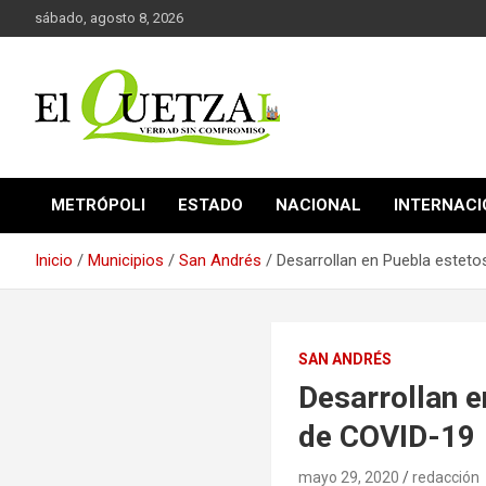
Saltar
sábado, agosto 8, 2026
al
contenido
Verdad sin compromiso
El Quetzal de Cholula
METRÓPOLI
ESTADO
NACIONAL
INTERNAC
Inicio
Municipios
San Andrés
Desarrollan en Puebla estet
SAN ANDRÉS
Desarrollan e
de COVID-19
mayo 29, 2020
redacción