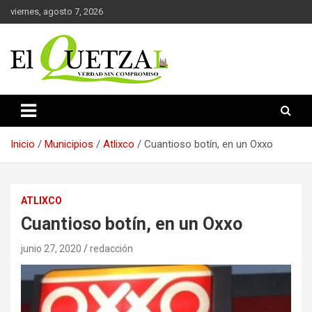
Saltar
viernes, agosto 7, 2026
al
contenido
Verdad sin compromiso
El Quetzal de Cholula
Inicio
Municipios
Atlixco
Cuantioso botín, en un Oxxo
ATLIXCO
Cuantioso botín, en un Oxxo
junio 27, 2020
redacción