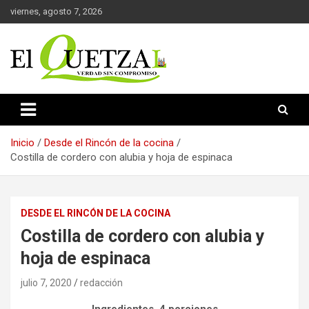
Saltar
viernes, agosto 7, 2026
al
contenido
Verdad sin compromiso
El Quetzal de Cholula
Inicio
Desde el Rincón de la cocina
Costilla de cordero con alubia y hoja de espinaca
DESDE EL RINCÓN DE LA COCINA
Costilla de cordero con alubia y
hoja de espinaca
julio 7, 2020
redacción