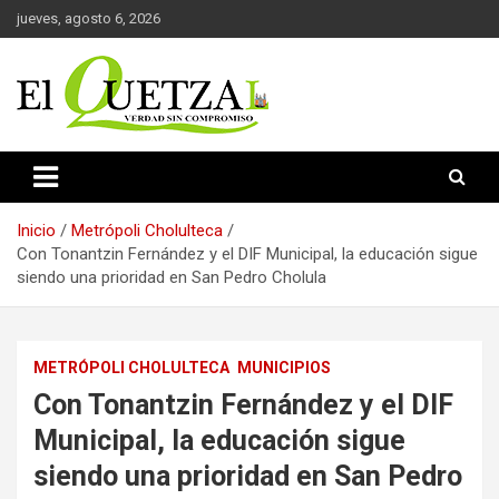
Saltar
jueves, agosto 6, 2026
al
contenido
Verdad sin compromiso
El Quetzal de Cholula
Inicio
Metrópoli Cholulteca
Con Tonantzin Fernández y el DIF Municipal, la educación sigue
siendo una prioridad en San Pedro Cholula
METRÓPOLI CHOLULTECA
MUNICIPIOS
Con Tonantzin Fernández y el DIF
Municipal, la educación sigue
siendo una prioridad en San Pedro