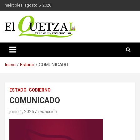
Saltar
miércoles, agosto 5, 2026
al
contenido
Verdad sin compromiso
El Quetzal de Cholula
Inicio
Estado
COMUNICADO
ESTADO
GOBIERNO
COMUNICADO
junio 1, 2026
redacción