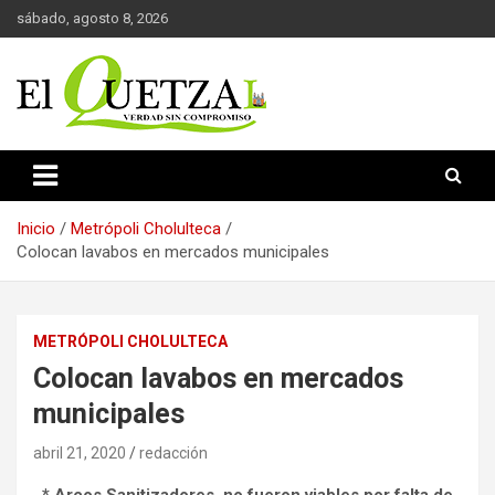
Saltar
sábado, agosto 8, 2026
al
contenido
Verdad sin compromiso
El Quetzal de Cholula
Inicio
Metrópoli Cholulteca
Colocan lavabos en mercados municipales
METRÓPOLI CHOLULTECA
Colocan lavabos en mercados
municipales
abril 21, 2020
redacción