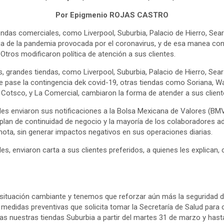
Por Epigmenio ROJAS CASTRO
ndas comerciales, como Liverpool, Suburbia, Palacio de Hierro, Sear
ia de la pandemia provocada por el coronavirus, y de esa manea cont
Otros modificaron política de atención a sus clientes.
 grandes tiendas, como Liverpool, Suburbia, Palacio de Hierro, Sear
ue pase la contingencia dek covid-19, otras tiendas como Soriana, W
 Cotsco, y La Comercial, cambiaron la forma de atender a sus client
es enviaron sus notificaciones a la Bolsa Mexicana de Valores (BMV)
plan de continuidad de negocio y la mayoría de los colaboradores ad
ota, sin generar impactos negativos en sus operaciones diarias.
s, enviaron carta a sus clientes preferidos, a quienes les explican
ituación cambiante y tenemos que reforzar aún más la seguridad d
medidas preventivas que solicita tomar la Secretaría de Salud para c
 nuestras tiendas Suburbia a partir del martes 31 de marzo y hast