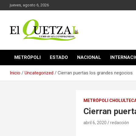
Saltar
jueves, agosto 6, 2026
al
contenido
Verdad sin compromiso
El Quetzal de Cholula
METRÓPOLI
ESTADO
NACIONAL
INTERNAC
Inicio
Uncategorized
Cierran puertas los grandes negocios
METRÓPOLI CHOLULTEC
Cierran puert
abril 6, 2020
redacción