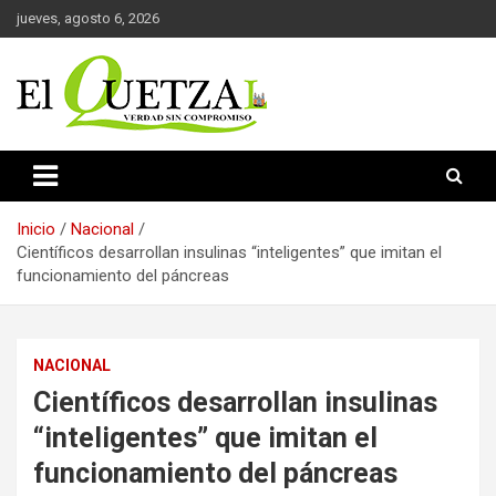
Saltar
jueves, agosto 6, 2026
al
contenido
Verdad sin compromiso
El Quetzal de Cholula
Inicio
Nacional
Científicos desarrollan insulinas “inteligentes” que imitan el
funcionamiento del páncreas
NACIONAL
Científicos desarrollan insulinas
“inteligentes” que imitan el
funcionamiento del páncreas