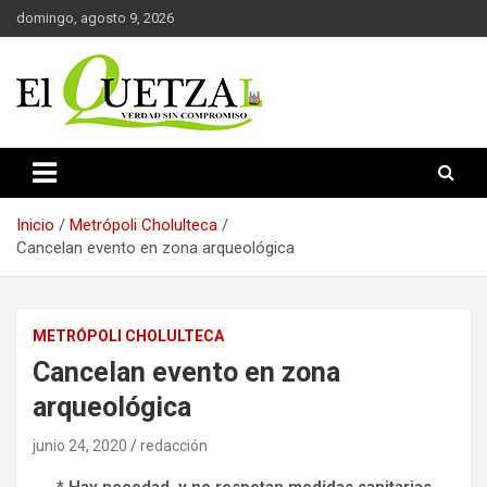
Saltar
domingo, agosto 9, 2026
al
contenido
Verdad sin compromiso
El Quetzal de Cholula
Inicio
Metrópoli Cholulteca
Cancelan evento en zona arqueológica
METRÓPOLI CHOLULTECA
Cancelan evento en zona
arqueológica
junio 24, 2020
redacción