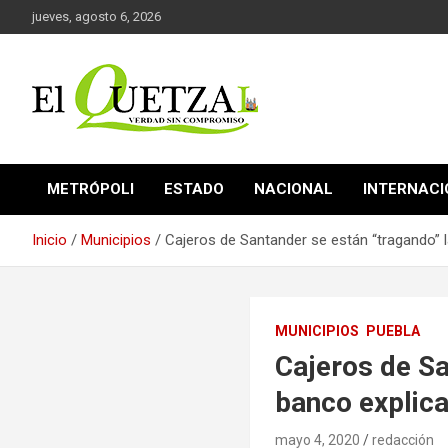
Saltar
jueves, agosto 6, 2026
al
contenido
Verdad sin compromiso
El Quetzal de Cholula
METRÓPOLI
ESTADO
NACIONAL
INTERNAC
Inicio
Municipios
Cajeros de Santander se están “tragando” la
MUNICIPIOS
PUEBLA
Cajeros de Sa
banco explica
mayo 4, 2020
redacción