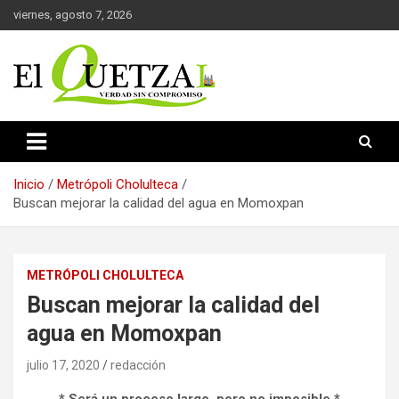
Saltar
viernes, agosto 7, 2026
al
contenido
Verdad sin compromiso
El Quetzal de Cholula
Inicio
Metrópoli Cholulteca
Buscan mejorar la calidad del agua en Momoxpan
METRÓPOLI CHOLULTECA
Buscan mejorar la calidad del
agua en Momoxpan
julio 17, 2020
redacción