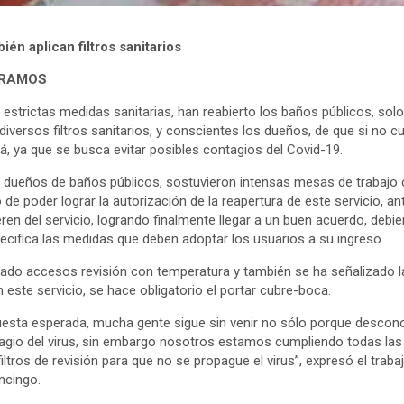
ién aplican filtros sanitarios
 RAMOS
estrictas medidas sanitarias, han reabierto los baños públicos, solo
diversos filtros sanitarios, y conscientes los dueños, de que si no c
á, ya que se busca evitar posibles contagios del Covid-19.
 dueños de baños públicos, sostuvieron intensas mesas de trabajo c
 de poder lograr la autorización de la reapertura de este servicio,
ren del servicio, logrando finalmente llegar a un buen acuerdo, debi
pecifica las medidas que deben adoptar los usuarios a su ingreso.
ado accesos revisión con temperatura y también se ha señalizado l
n este servicio, se hace obligatorio el portar cubre-boca.
uesta esperada, mucha gente sigue sin venir no sólo porque descon
agio del virus, sin embargo nosotros estamos cumpliendo todas la
ltros de revisión para que no se propague el virus”, expresó el trab
ncingo.