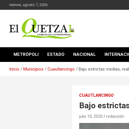
Saltar
viernes, agosto 7, 2026
al
contenido
Verdad sin compromiso
El Quetzal de Cholula
METRÓPOLI
ESTADO
NACIONAL
INTERNAC
Inicio
Municipios
Cuautlancingo
Bajo estrictas medias, re
CUAUTLANCINGO
Bajo estricta
julio 10, 2020
redacción