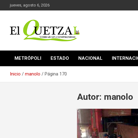
Saltar
jueves, agosto 6, 2026
al
contenido
Verdad sin compromiso
El Quetzal de Cholula
METRÓPOLI
ESTADO
NACIONAL
INTERNAC
Inicio
manolo
Página 170
Autor:
manolo