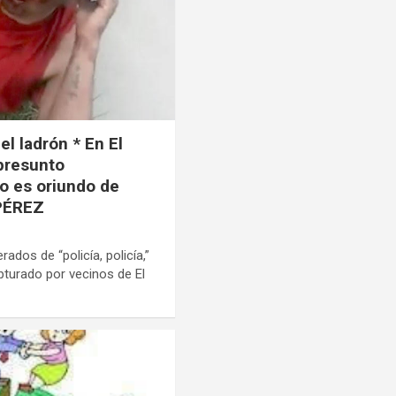
 el ladrón * En El
 presunto
to es oriundo de
 PÉREZ
dos de “policía, policía,”
pturado por vecinos de El