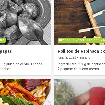
INA
DESDE EL RINCÓN DE LA COCINA
 papas
Rollitos de espinaca c
junio 2, 2022
manolo
00 g pulpa de cerdo 3 papas
Ingredientes 500 g de espinac
s anchos…
2 paquete de queso crema…