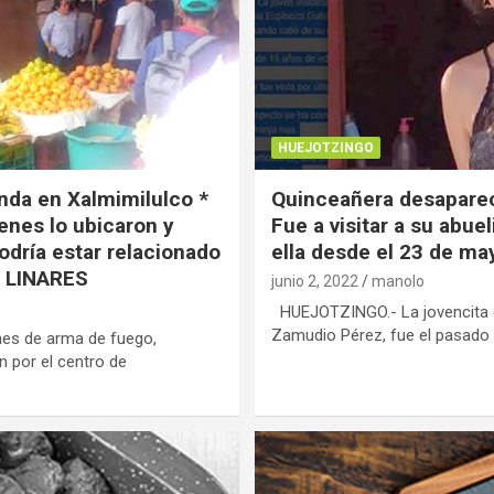
HUEJOTZINGO
nda en Xalmimilulco *
Quinceañera desapareci
enes lo ubicaron y
Fue a visitar a su abue
Podría estar relacionado
ella desde el 23 de ma
a LINARES
junio 2, 2022
manolo
HUEJOTZINGO.- La jovencita 
Zamudio Pérez, fue el pasado 
es de arma de fuego,
n por el centro de