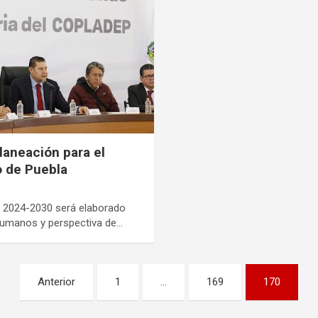
laneación para el
o de Puebla
lo 2024-2030 será elaborado
umanos y perspectiva de…
Anterior
1
…
169
170