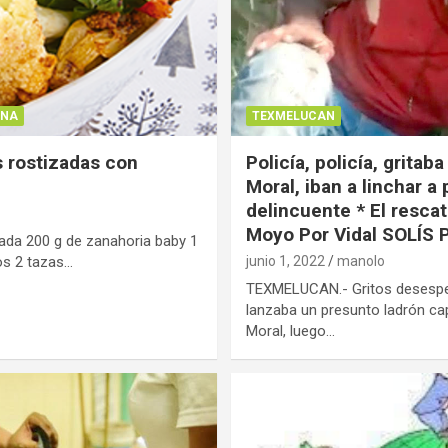
INA
TEXMELUCAN
s rostizadas con
Policía, policía, gritaba
Moral, iban a linchar a
delincuente * El resca
Moyo Por Vidal SOLÍS
ceada 200 g de zanahoria baby 1
os 2 tazas…
junio 1, 2022
manolo
TEXMELUCAN.- Gritos desespera
lanzaba un presunto ladrón ca
Moral, luego…