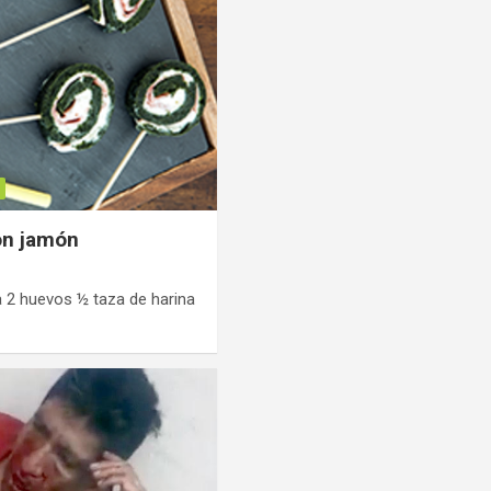
on jamón
a 2 huevos ½ taza de harina