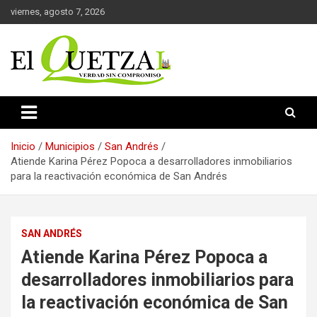
Saltar
viernes, agosto 7, 2026
al
contenido
Verdad sin compromiso
El Quetzal de Cholula
Inicio
Municipios
San Andrés
Atiende Karina Pérez Popoca a desarrolladores inmobiliarios
para la reactivación económica de San Andrés
SAN ANDRÉS
Atiende Karina Pérez Popoca a
desarrolladores inmobiliarios para
la reactivación económica de San