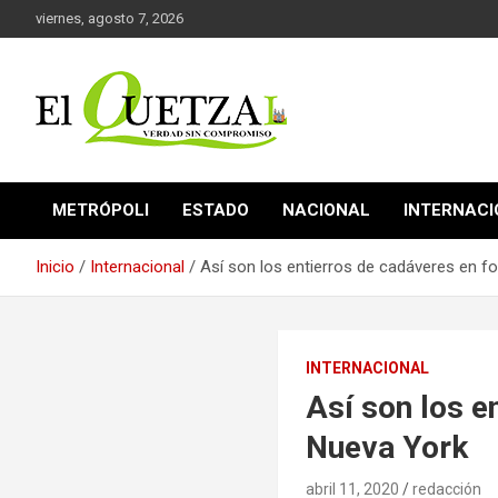
Saltar
viernes, agosto 7, 2026
al
contenido
Verdad sin compromiso
El Quetzal de Cholula
METRÓPOLI
ESTADO
NACIONAL
INTERNAC
Inicio
Internacional
Así son los entierros de cadáveres en 
INTERNACIONAL
Así son los 
Nueva York
abril 11, 2020
redacción