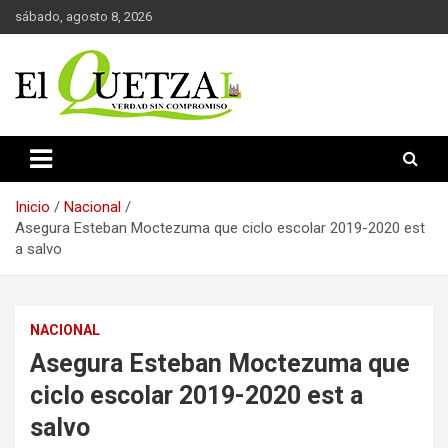
Saltar
sábado, agosto 8, 2026
al
contenido
Verdad sin compromiso
El Quetzal de Cholula
Inicio
Nacional
Asegura Esteban Moctezuma que ciclo escolar 2019-2020 est
a salvo
NACIONAL
Asegura Esteban Moctezuma que
ciclo escolar 2019-2020 est a
salvo