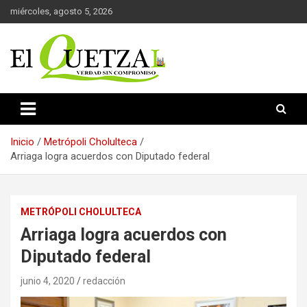
Saltar
miércoles, agosto 5, 2026
al
contenido
Verdad sin compromiso
El Quetzal de Cholula
Inicio
Metrópoli Cholulteca
Arriaga logra acuerdos con Diputado federal
METRÓPOLI CHOLULTECA
Arriaga logra acuerdos con
Diputado federal
junio 4, 2020
redacción