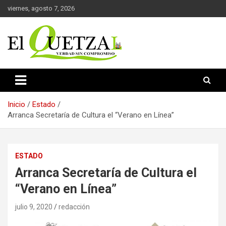
Saltar
viernes, agosto 7, 2026
al
contenido
Verdad sin compromiso
El Quetzal de Cholula
Inicio
Estado
Arranca Secretaría de Cultura el “Verano en Línea”
ESTADO
Arranca Secretaría de Cultura el
“Verano en Línea”
julio 9, 2020
redacción