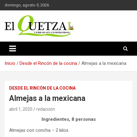
Saltar
domingo, agosto 9, 2026
al
contenido
Verdad sin compromiso
El Quetzal de Cholula
Inicio
Desde el Rincón de la cocina
Almejas a la mexicana
DESDE EL RINCÓN DE LA COCINA
Almejas a la mexicana
abril 1, 2020
redacción
Ingredientes, 8 personas
Almejas con concha – 2 kilos