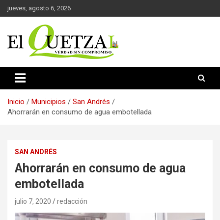
Saltar
jueves, agosto 6, 2026
al
contenido
Verdad sin compromiso
El Quetzal de Cholula
Inicio
Municipios
San Andrés
Ahorrarán en consumo de agua embotellada
SAN ANDRÉS
Ahorrarán en consumo de agua
embotellada
julio 7, 2020
redacción