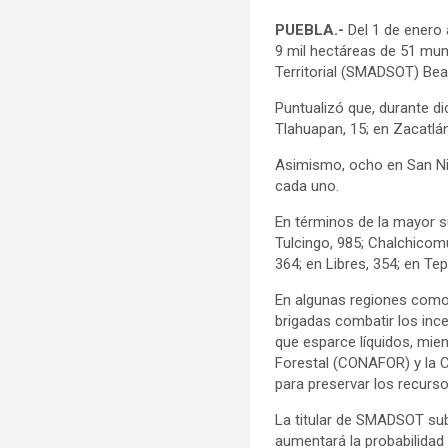
PUEBLA.-
Del 1 de enero 
9 mil hectáreas de 51 mun
Territorial (SMADSOT) Bea
Puntualizó que, durante di
Tlahuapan, 15; en Zacatlá
Asimismo, ocho en San Nic
cada uno.
En términos de la mayor su
Tulcingo, 985; Chalchicom
364; en Libres, 354; en Te
En algunas regiones como Z
brigadas combatir los inc
que esparce líquidos, mien
Forestal (CONAFOR) y la 
para preservar los recurso
La titular de SMADSOT su
aumentará la probabilidad 