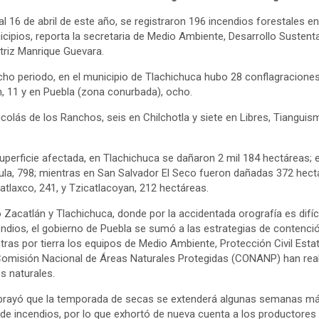
al 16 de abril de este año, se registraron 196 incendios forestales 
icipios, reporta la secretaria de Medio Ambiente, Desarrollo Susten
triz Manrique Guevara.
cho periodo, en el municipio de Tlachichuca hubo 28 conflagraciones
n, 11 y en Puebla (zona conurbada), ocho.
olás de los Ranchos, seis en Chilchotla y siete en Libres, Tianguis
perficie afectada, en Tlachichuca se dañaron 2 mil 184 hectáreas; e
ula, 798; mientras en San Salvador El Seco fueron dañadas 372 hect
patlaxco, 241, y Tzicatlacoyan, 212 hectáreas.
acatlán y Tlachichuca, donde por la accidentada orografía es difícil
endios, el gobierno de Puebla se sumó a las estrategias de contenci
tras por tierra los equipos de Medio Ambiente, Protección Civil Esta
Comisión Nacional de Áreas Naturales Protegidas (CONANP) han real
s naturales.
brayó que la temporada de secas se extenderá algunas semanas má
de incendios, por lo que exhortó de nueva cuenta a los productores 