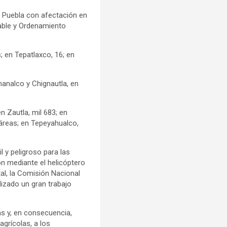
en Puebla con afectación en
table y Ordenamiento
; en Tepatlaxco, 16; en
manalco y Chignautla, en
n Zautla, mil 683; en
áreas; en Tepeyahualco,
 y peligroso para las
ón mediante el helicóptero
tal, la Comisión Nacional
izado un gran trabajo
s y, en consecuencia,
agrícolas, a los