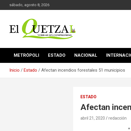
Saltar
sábado, agosto 8, 2026
al
contenido
Verdad sin compromiso
El Quetzal de Cholula
METRÓPOLI
ESTADO
NACIONAL
INTERNAC
Inicio
Estado
Afectan incendios forestales 51 municipios
ESTADO
Afectan incen
abril 21, 2020
redacción
*