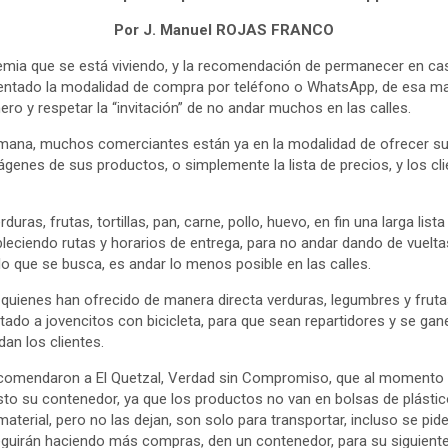
Por J. Manuel ROJAS FRANCO
emia que se está viviendo, y la recomendación de permanecer en c
mentado la modalidad de compra por teléfono o WhatsApp, de esa ma
ero y respetar la “invitación” de no andar muchos en las calles.
emana, muchos comerciantes están ya en la modalidad de ofrecer su
enes de sus productos, o simplemente la lista de precios, y los clie
ras, frutas, tortillas, pan, carne, pollo, huevo, en fin una larga list
leciendo rutas y horarios de entrega, para no andar dando de vueltas
o que se busca, es andar lo menos posible en las calles.
quienes han ofrecido de manera directa verduras, legumbres y fruta
atado a jovencitos con bicicleta, para que sean repartidores y se g
dan los clientes.
comendaron a El Quetzal, Verdad sin Compromiso, que al momento d
listo su contenedor, ya que los productos no van en bolsas de plástico
aterial, pero no las dejan, son solo para transportar, incluso se pide
eguirán haciendo más compras, den un contenedor, para su siguiente