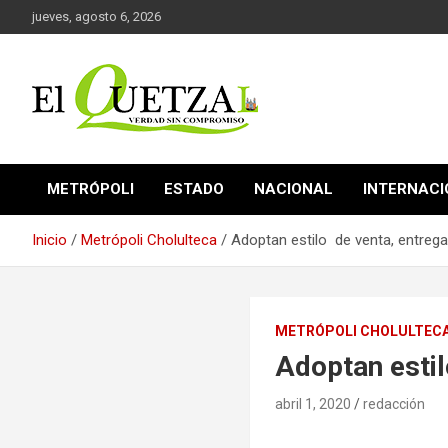
Saltar
jueves, agosto 6, 2026
al
contenido
Verdad sin compromiso
El Quetzal de Cholula
METRÓPOLI
ESTADO
NACIONAL
INTERNAC
Inicio
Metrópoli Cholulteca
Adoptan estilo de venta, entrega
METRÓPOLI CHOLULTEC
Adoptan estil
abril 1, 2020
redacción